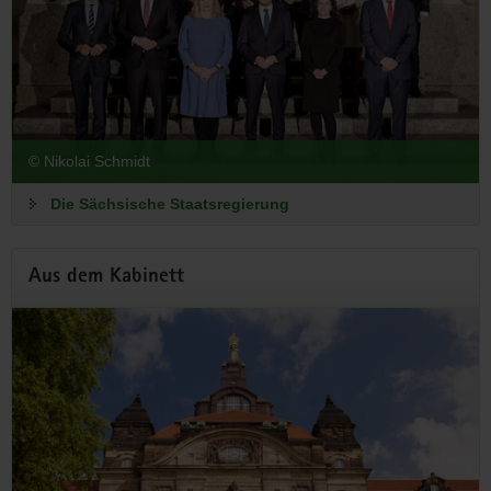
richten – am 19. September 2026 in der Sächsischen
Staatskanzlei.
Zur Anmeldung
© Nikolai Schmidt
Die Sächsische Staatsregierung
Aus dem Kabinett
Staatsregierung beschließt Entwurf
für den Doppelhaushalt 2027/2028
Stellenabbau nimmt Fahrt auf – Steigende