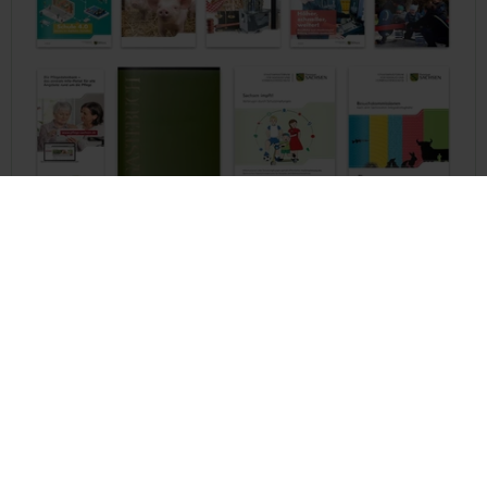
issuu-Kanal des Freistaates Sachsen
Sachsen in Berlin