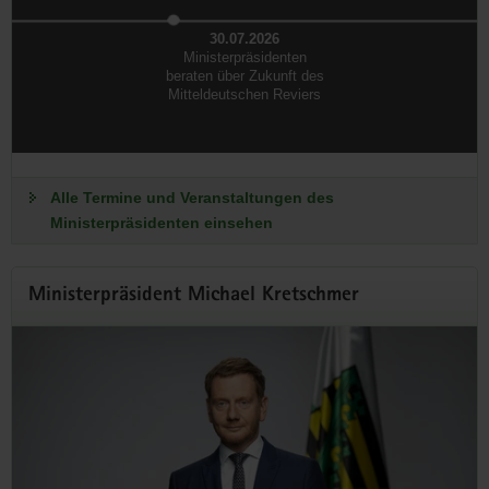
30.07.2026
Ministerpräsidenten
beraten über Zukunft des
Mitteldeutschen Reviers
Alle Termine und Veranstaltungen des
Offenes Regierungsviertel
Ministerpräsidenten einsehen
Wir öffnen unsere Türen
Ministerpräsident Michael Kretschmer
Erleben Sie die Sächsische Staatsregierung einmal ganz
anders: Am 6. September erwarten Sie Führungen,
Informationsangebote und zahlreiche Aktionen für Groß und
Klein.
Zum Programm