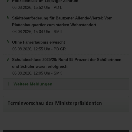
Polizeieinsatz im Leipziger Zentrum
06.08.2026, 15:52 Uhr - PD L
Städtebauförderung für Bautzener Allende-Viertel: Vom
MK DIREKT - offener
Plattenbauquartier zum starken Wohnstandort
Gesprächsabend mit
06.08.2026, 15:04 Uhr - SMIL
Ministerpräsident Michael
Ohne Fahrerlaubnis erwischt
Kretschmer in Waltersdorf
06.08.2026, 12:55 Uhr - PD GR
Schulabschluss 2025/26: Rund 95 Prozent der Schülerinnen
Mittwoch, 12. August im Naturparkhaus in
und Schüler waren erfolgreich
Waltersdorf
06.08.2026, 12:05 Uhr - SMK
Ministerpräsident Michael Kretschmer, Landrat Dr. Stephan
Weitere Meldungen
Meyer und Bürgermeister Frank Peuker laden zum offenen
Bürgergespräch nach Waltersdorf ein.
Terminvorschau des Ministerpräsidenten
Weitere Informationen zur Dialogreihe