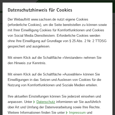
P
P
H
F
o
o
a
o
Datenschutzhinweis für Cookies
r
r
u
o
sachsen.de
Der Webauftritt www.sachsen.de nutzt eigene Cookies
t
t
p
t
(erforderliche Cookies), um die Seite bereitstellen zu können sowie
a
a
t
e
mit Ihrer Einwilligung Cookies für Komfortfunktionen und Cookies
l
l
i
r
Portalthemen
von Social Media Dienstleistern. Erforderliche Cookies werden
ü
t
n
-
ohne Ihre Einwilligung auf Grundlage von § 25 Abs. 2 Nr. 2 TTDSG
Schnelleinstieg
b
h
h
B
gespeichert und ausgelesen.
e
e
a
e
der
r
m
l
r
Mit einem Klick auf die Schaltfläche »Verstanden« nehmen Sie
Portalthemen
g
e
t
e
den Hinweis zur Kenntnis.
r
n
i
Weitere
e
c
Mit einem Klick auf die Schaltfläche »Auswählen« können Sie
Informationen
i
h
Einwilligungen in das Setzen und Auslesen von Cookies für die
zur
Nutzung von Komfortfunktionen und Soziale Medien erteilen.
f
MK DIREKT - offener
© Säc
Dialogreihe
e
Gesprächsabend mit
Zum
Ihre aktuellen Einstellungen können Sie jederzeit einsehen und
n
O
anpassen. Unter
Datenschutz
informieren wir Sie ausführlich
Programm
d
Ministerpräsident Michael
über Art und Umfang der Datenverarbeitung sowie Ihre Rechte.
Zur
e
Kretschmer in Waltersdorf
Weitere Informationen finden Sie unter
Impressum
und
W
Anmeldung
N